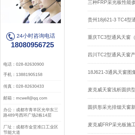
三种FRP采光板性能
贵州18j621-3 T
24小时咨询电话
重庆TC3型通风天窗（
18080956725
四川TC2型通风天窗产
电话：028-82630900
18J621-3通风天窗
手机：13881905158
传真：028-82630433
麦克威天窗浅析圆拱
邮箱：mcwell@qq.com
圆拱形采光排烟天窗
办公：成都市青羊区光华东三
路489号西环广场2栋14层
麦克威FRP采光板施
厂址：成都市金堂准口工业区
节能大道