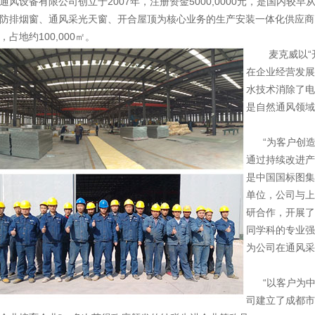
设备有限公司创立于2007年，注册资金5000,0000元，是国内较
防排烟窗、通风采光天窗、开合屋顶为核心业务的生产安装一体化供应商
占地约100,000㎡。
麦克威以“开拓
在企业经营发展
水技术消除了电
是自然通风领域
“为客户创造
通过持续改进产
是中国国标图集
单位，公司与上
研合作，开展了
同学科的专业强
为公司在通风采
“以客户为中
司建立了成都市