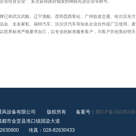
企业培育企业”、多次获得政府颁发的纳税先进企业等称号。
已和武汉武船、辽宁渤船、昆明昆西客站、广州轨道交通、哈尔滨东方
品会、全友家私、福特汽车、沃尔沃汽车等知名企业合作或广泛使用。麦
以世界标准严格要求自己，以专业的标准服务客户，与客户共创美好明天
通风设备有限公司 版权所有 备案号：
蜀ICP备1602833
成都市金堂县淮口镇国染大道
2630900 传真：028-82630433