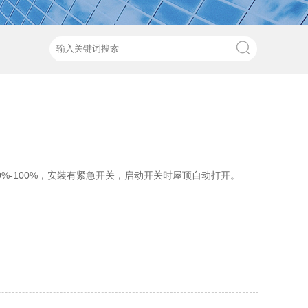
%-100%，安装有紧急开关，启动开关时屋顶自动打开。