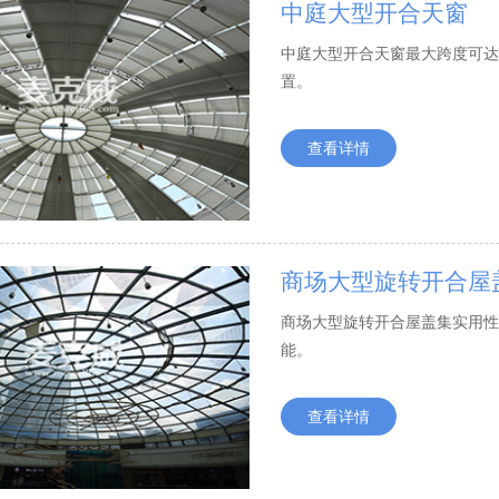
中庭大型开合天窗
中庭大型开合天窗最大跨度可达
置。
查看详情
商场大型旋转开合屋
商场大型旋转开合屋盖集实用性
能。
查看详情