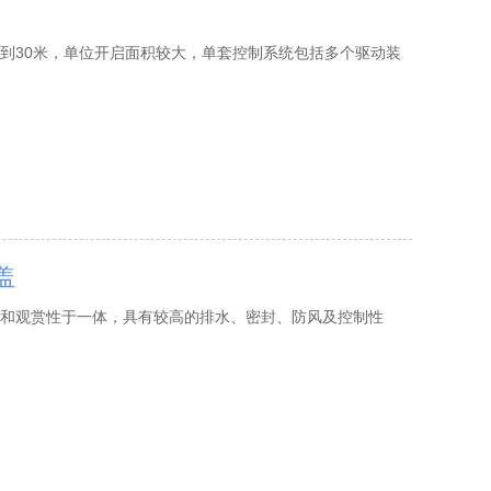
到30米，单位开启面积较大，单套控制系统包括多个驱动装
盖
和观赏性于一体，具有较高的排水、密封、防风及控制性