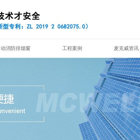
自动消防排烟窗
工程案例
麦克威资讯