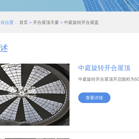
所在位置：
首页
>
开合屋顶天窗
>
中庭旋转开合屋盖
述
中庭旋转开合屋顶
中庭旋转开合屋顶开启面积为50
查看详情